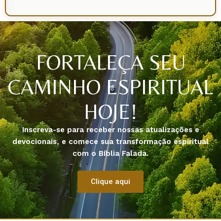
FORTALEÇA SEU
CAMINHO ESPIRITUAL
HOJE!
Inscreva-se para receber nossas atualizações e
devocionais, e comece sua transformação espiritual
com o Bíblia Falada.
Clique aqui