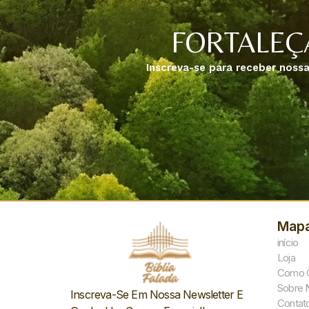
FORTALEÇ
Inscreva-se para receber nossa
Mapa
início
Loja
Como 
Sobre 
Inscreva-Se Em Nossa Newsletter E
Contat