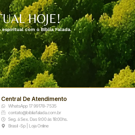
UAL HOJE!
espiritual com o Bíblia Falada.
Central De Atendimento
WhatsApp 17 99178-7535
contato@bibliafalada.com.br
Seg. á Sex. Das 9:00 ás 18:00hs.
Brasil -Sp | Loja Online