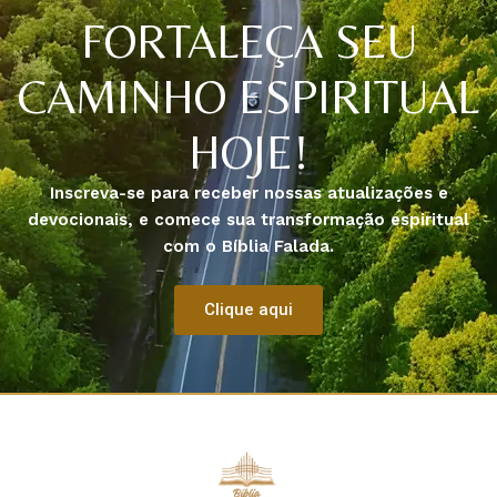
FORTALEÇA SEU
CAMINHO ESPIRITUAL
HOJE!
Inscreva-se para receber nossas atualizações e
devocionais, e comece sua transformação espiritual
com o Bíblia Falada.
Clique aqui