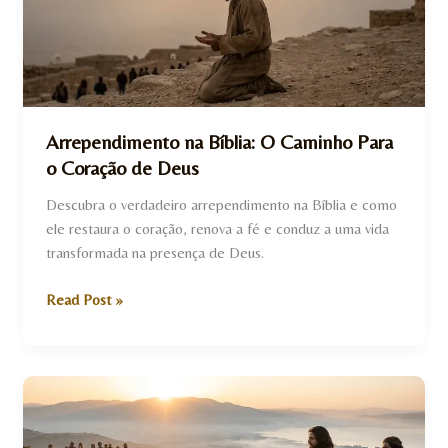
Caminho
Para
o
Coração
de
Deus
Arrependimento na Bíblia: O Caminho Para
o Coração de Deus
Descubra o verdadeiro arrependimento na Bíblia e como
ele restaura o coração, renova a fé e conduz a uma vida
transformada na presença de Deus.
Read Post »
Estudo
Bíblico
Sobre