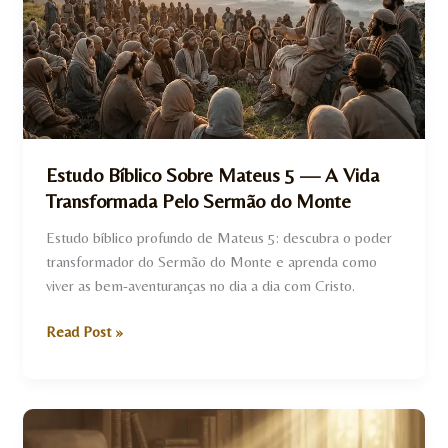
Mateus
5
—
A
Vida
Transformada
Pelo
Estudo Bíblico Sobre Mateus 5 — A Vida
Sermão
Transformada Pelo Sermão do Monte
do
Monte
Estudo bíblico profundo de Mateus 5: descubra o poder
transformador do Sermão do Monte e aprenda como
viver as bem-aventuranças no dia a dia com Cristo.
Read Post »
Sagradas
Escrituras: