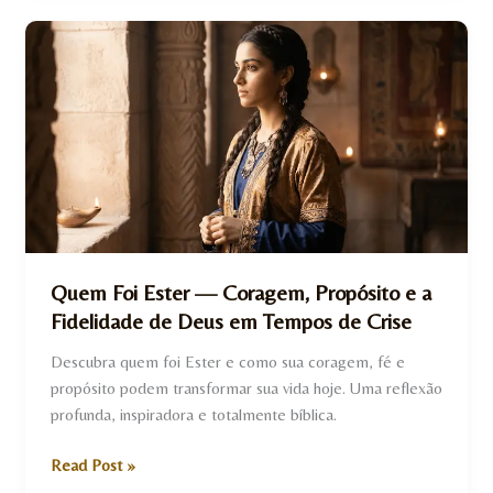
Quem
Foi
Ester
—
Coragem,
Propósito
e
a
Fidelidade
de
Quem Foi Ester — Coragem, Propósito e a
Deus
Fidelidade de Deus em Tempos de Crise
em
Tempos
Descubra quem foi Ester e como sua coragem, fé e
de
propósito podem transformar sua vida hoje. Uma reflexão
Crise
profunda, inspiradora e totalmente bíblica.
Read Post »