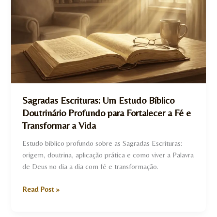
Um
Estudo
Bíblico
Doutrinário
Profundo
para
Fortalecer
a
Sagradas Escrituras: Um Estudo Bíblico
Fé
Doutrinário Profundo para Fortalecer a Fé e
e
Transformar a Vida
Transformar
a
Estudo bíblico profundo sobre as Sagradas Escrituras:
Vida
origem, doutrina, aplicação prática e como viver a Palavra
de Deus no dia a dia com fé e transformação.
Read Post »