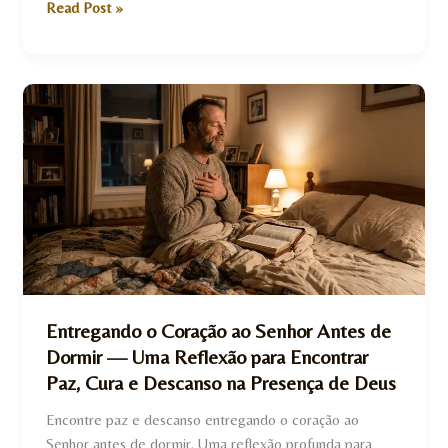
Read Post »
Entregando
o
Coração
ao
Senhor
Antes
de
Dormir
—
Uma
Entregando o Coração ao Senhor Antes de
Reflexão
Dormir — Uma Reflexão para Encontrar
para
Paz, Cura e Descanso na Presença de Deus
Encontrar
Paz,
Encontre paz e descanso entregando o coração ao
Cura
Senhor antes de dormir. Uma reflexão profunda para