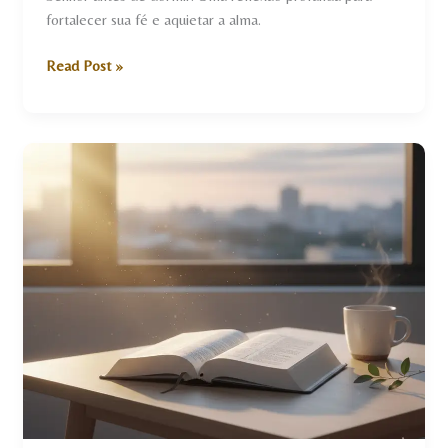
e
fortalecer sua fé e aquietar a alma.
Descanso
na
Read Post »
Presença
de
Deus
Devocional
da
Manhã:
Entregando
o
Dia
ao
Senhor