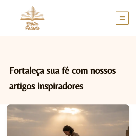
Ir
para
o
conteúdo
Fortaleça sua fé com nossos
artigos inspiradores
Arrependimento
na
Bíblia:
O