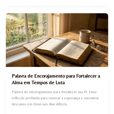
Palavra
de
Encorajamento
para
Fortalecer
a
Alma
em
Tempos
de
Palavra de Encorajamento para Fortalecer a
Luta
Alma em Tempos de Luta
Palavra de encorajamento para fortalecer sua fé. Uma
reflexão profunda para renovar a esperança e encontrar
descanso em Deus nos dias difíceis.