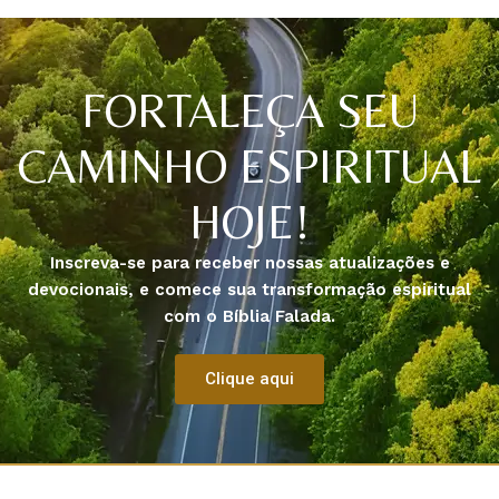
FORTALEÇA SEU
CAMINHO ESPIRITUAL
HOJE!
Inscreva-se para receber nossas atualizações e
devocionais, e comece sua transformação espiritual
com o Bíblia Falada.
Clique aqui