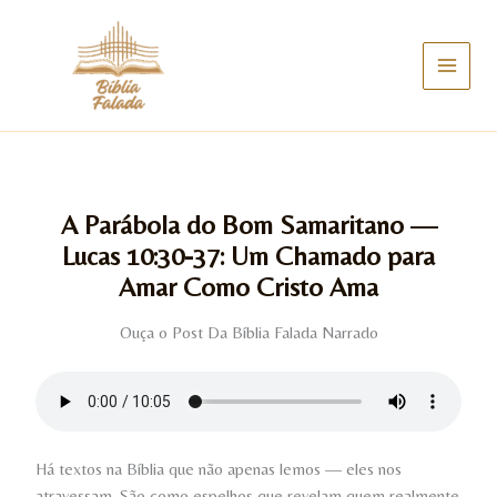
Ir
para
o
conteúdo
A Parábola do Bom Samaritano —
Lucas 10:30-37: Um Chamado para
Amar Como Cristo Ama
Ouça o Post Da Bíblia Falada Narrado
Há textos na Bíblia que não apenas lemos — eles nos
atravessam. São como espelhos que revelam quem realmente