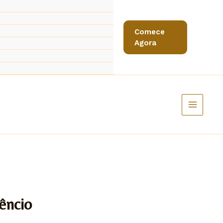
Comece
Agora
êncio