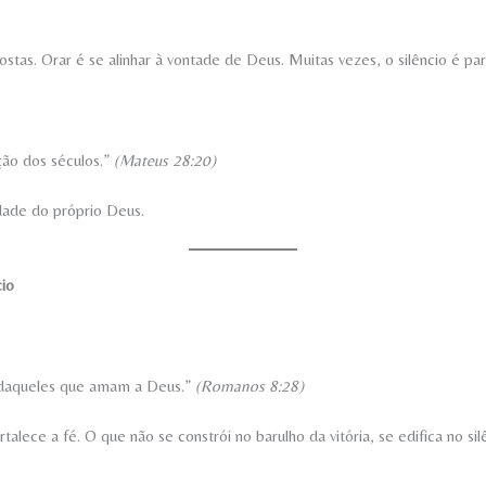
as. Orar é se alinhar à vontade de Deus. Muitas vezes, o silêncio é pa
ção dos séculos.”
(Mateus 28:20)
dade do próprio Deus.
io
 daqueles que amam a Deus.”
(Romanos 8:28)
talece a fé. O que não se constrói no barulho da vitória, se edifica no sil