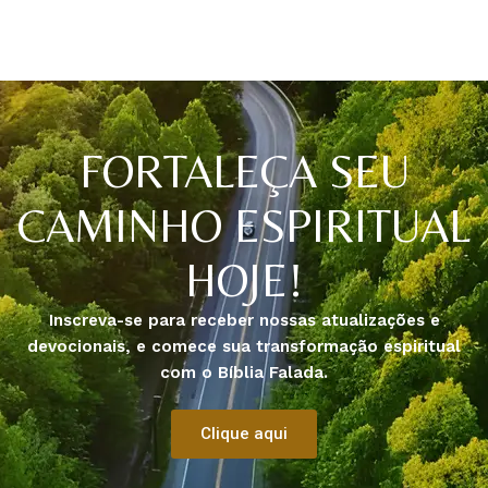
FORTALEÇA SEU
CAMINHO ESPIRITUAL
HOJE!
Inscreva-se para receber nossas atualizações e
devocionais, e comece sua transformação espiritual
com o Bíblia Falada.
Clique aqui