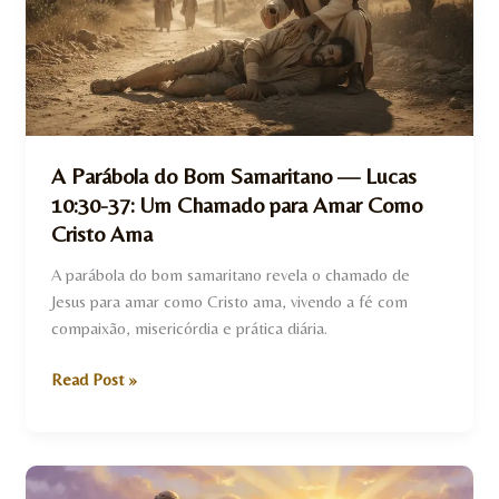
Samaritano
—
Lucas
10:30-
37:
Um
Chamado
A Parábola do Bom Samaritano — Lucas
para
10:30-37: Um Chamado para Amar Como
Amar
Cristo Ama
Como
Cristo
A parábola do bom samaritano revela o chamado de
Ama
Jesus para amar como Cristo ama, vivendo a fé com
compaixão, misericórdia e prática diária.
Read Post »
A