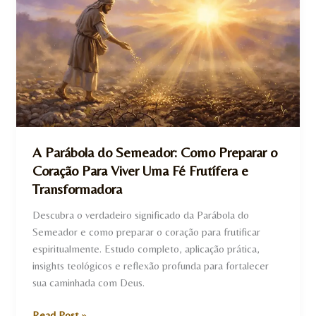
Parábola
do
Semeador:
Como
Preparar
o
Coração
Para
Viver
A Parábola do Semeador: Como Preparar o
Uma
Coração Para Viver Uma Fé Frutífera e
Fé
Transformadora
Frutífera
e
Descubra o verdadeiro significado da Parábola do
Transformadora
Semeador e como preparar o coração para frutificar
espiritualmente. Estudo completo, aplicação prática,
insights teológicos e reflexão profunda para fortalecer
sua caminhada com Deus.
Read Post »