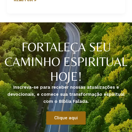
FORTALEÇA SEU
CAMINHO ESPIRITUAL
HOJE!
Inscreva-se para receber nossas atualizações e
devocionais, e comece sua transformação espiritual
com o Bíblia Falada.
Clique aqui