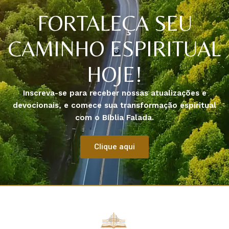
FORTALEÇA SEU
CAMINHO ESPIRITUAL
HOJE!
Inscreva-se para receber nossas atualizações e
devocionais, e comece sua transformação espiritual
com o Bíblia Falada.
Clique aqui